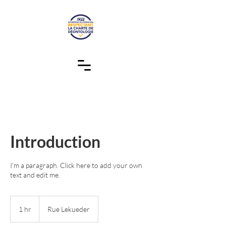
Introduction
I'm a paragraph. Click here to add your own
text and edit me.
1 hr
1
Rue Lekueder
h