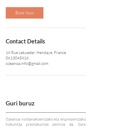
Book Now
Contact Details
16 Rue Lekueder, Hendaye, France
0613045818
ozeanoa.info@gmail.com
Guri buruz
Ozeanoa norbanakoentzako eta enpresentzako
hizkuntza prestakuntza zentroa da. Gure