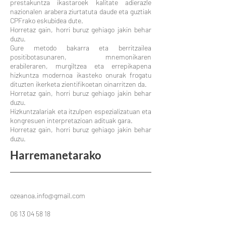
prestakuntza ikastaroek kalitate adierazle
nazionalen arabera ziurtatuta daude eta guztiak
CPFrako eskubidea dute.
Horretaz gain, horri buruz gehiago jakin behar
duzu.
Gure metodo bakarra eta berritzailea
positibotasunaren, mnemonikaren
erabileraren, murgiltzea eta errepikapena
hizkuntza modernoa ikasteko onurak frogatu
dituzten ikerketa zientifikoetan oinarritzen da.
Horretaz gain, horri buruz gehiago jakin behar
duzu.
Hizkuntzalariak eta itzulpen espezializatuan eta
kongresuen interpretazioan adituak gara.
Horretaz gain, horri buruz gehiago jakin behar
duzu.
Harremanetarako
ozeanoa.info@gmail.com
06 13 04 58 18