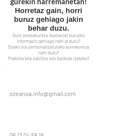
gurekin harremanetan!
Horretaz gain, horri
buruz gehiago jakin
behar duzu.
Gure prestakuntza ikastaroei buruzko
informazio gehiago nahi al duzu?
Doako eta pertsonalizatutako aurrekontua
nahi duzu?
Praktika bila zabiltza edo bazkide izateko?
ozeanoa.info@gmail.com
06 13 04 58 18