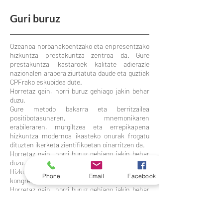
Guri buruz
Ozeanoa norbanakoentzako eta enpresentzako
hizkuntza prestakuntza zentroa da. Gure
prestakuntza ikastaroek kalitate adierazle
nazionalen arabera ziurtatuta daude eta guztiak
CPFrako eskubidea dute.
Horretaz gain, horri buruz gehiago jakin behar
duzu.
Gure metodo bakarra eta berritzailea
positibotasunaren, mnemonikaren
erabileraren, murgiltzea eta errepikapena
hizkuntza modernoa ikasteko onurak frogatu
dituzten ikerketa zientifikoetan oinarritzen da.
Horretaz gain, horri buruz gehiago jakin behar
duzu.
Hizkuntzalariak eta itzulpen espezializatuan eta
Phone
Email
Facebook
kongresuen interpretazioan adituak gara.
Horretaz gain, horri buruz gehiago jakin behar
duzu.
Harremanetarako