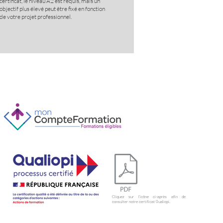
certificat, le niveau A2 est requis, mais un
objectif plus élevé peut être fixé en fonction
de votre projet professionnel.
Cliquez sur l'icône ci-après afin de
consulter notre certificat Qualiopi.