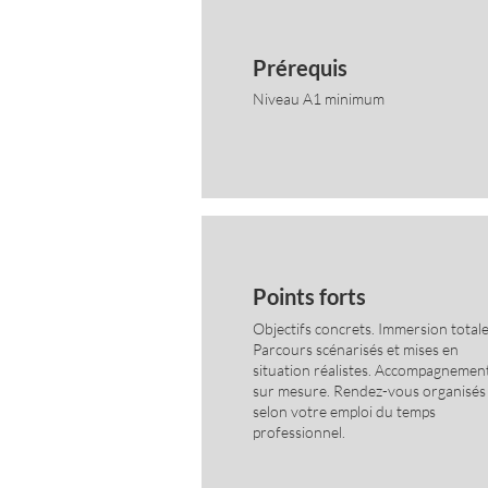
Prérequis
Niveau A1 minimum
Points forts
Objectifs concrets. Immersion totale
Parcours scénarisés et mises en
situation réalistes. Accompagnemen
sur mesure. Rendez-vous organisés
selon votre emploi du temps
professionnel.