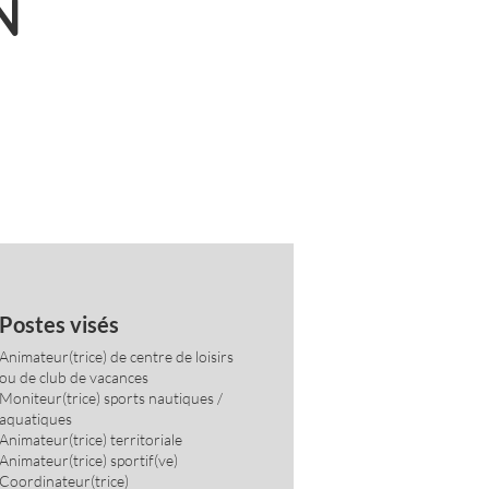
N
Postes visés
Animateur(trice) de centre de loisirs
ou de club de vacances
Moniteur(trice) sports nautiques /
aquatiques
Animateur(trice) territoriale
Animateur(trice) sportif(ve)
Coordinateur(trice)