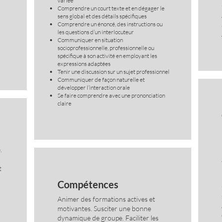
variée
Comprendre un court texte et en dégager le
sens global et des détails spécifiques
Comprendre un énoncé, des instructions ou
les questions d’un interlocuteur
Communiquer en situation
socioprofessionnelle, professionnelle ou
spécifique à son activité en employant les
expressions adaptées
Tenir une discussion sur un sujet professionnel
Communiquer de façon naturelle et
développer l’interaction orale
Se faire comprendre avec une prononciation
claire
.
t
Compétences
Animer des formations actives et
motivantes. Susciter une bonne
dynamique de groupe. Faciliter les