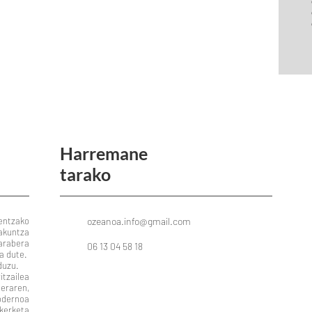
Harremane
tarako
ntzako
ozeanoa.info@gmail.com
takuntza
arabera
06 13 04 58 18
a dute.
duzu.
ailea
eraren,
odernoa
erketa