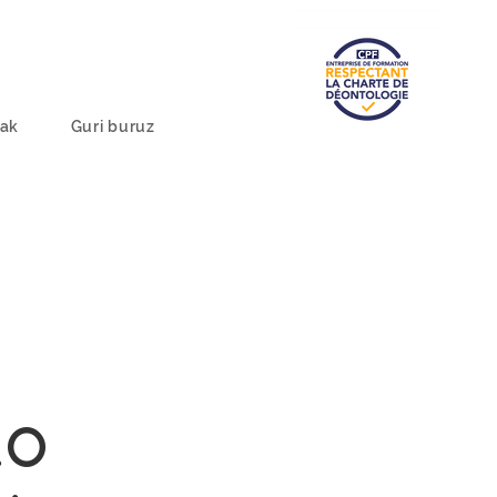
uak
Guri buruz
RO