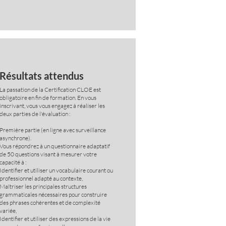
Résultats attendus
La passation de la Certification CLOE est
obligatoire en fin de formation. En vous
inscrivant, vous vous engagez à réaliser les
deux parties de l'évaluation :
Première partie (en ligne avec surveillance
asynchrone).
Vous répondrez à un questionnaire adaptatif
de 50 questions visant à mesurer votre
capacité à :
Identifier et utiliser un vocabulaire courant ou
professionnel adapté au contexte,
Maîtriser les principales structures
grammaticales nécessaires pour construire
des phrases cohérentes et de complexité
variée,
Identifier et utiliser des expressions de la vie