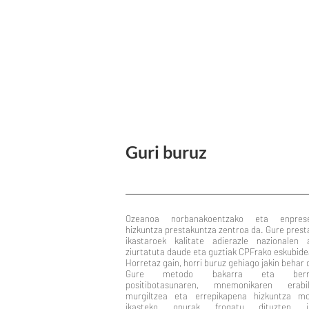
Guri buruz
Ozeanoa norbanakoentzako eta enprese
hizkuntza prestakuntza zentroa da. Gure pres
ikastaroek kalitate adierazle nazionalen 
ziurtatuta daude eta guztiak CPFrako eskubide
Horretaz gain, horri buruz gehiago jakin behar 
Gure metodo bakarra eta berritz
positibotasunaren, mnemonikaren erabil
murgiltzea eta errepikapena hizkuntza m
ikasteko onurak frogatu dituzten ik