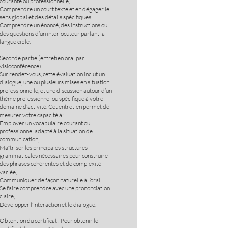
courante ou professionnelle,
Comprendre un court texte et en dégager le
sens global et des détails spécifiques,
Comprendre un énoncé, des instructions ou
des questions d’un interlocuteur parlant la
langue cible.
Seconde partie (entretien oral par
visioconférence).
Sur rendez-vous, cette évaluation inclut un
dialogue, une ou plusieurs mises en situation
professionnelle, et une discussion autour d’un
thème professionnel ou spécifique à votre
domaine d’activité. Cet entretien permet de
mesurer votre capacité à :
Employer un vocabulaire courant ou
professionnel adapté à la situation de
communication,
Maîtriser les principales structures
grammaticales nécessaires pour construire
des phrases cohérentes et de complexité
variée,
Communiquer de façon naturelle à l’oral,
Se faire comprendre avec une prononciation
claire,
Développer l’interaction et le dialogue.
Obtention du certificat : Pour obtenir le