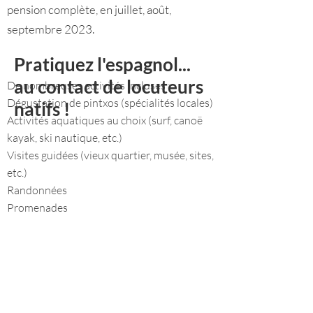
pension complète, en juillet, août,
septembre 2023.
Pratiquez l'espagnol...
au contact de locuteurs
De nombreuses activités incluses :
Dégustation de pintxos (spécialités locales)
natifs !
Activités aquatiques au choix (surf, canoë
kayak, ski nautique, etc.)
Visites guidées (vieux quartier, musée, sites,
etc.)
Randonnées
Promenades