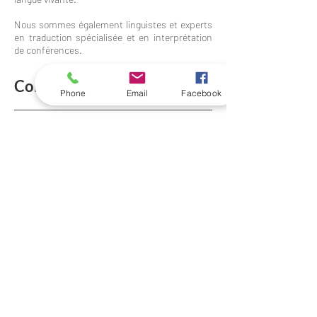
Nous sommes également linguistes et experts
en traduction spécialisée et en interprétation
de conférences.
Contact
Phone
Email
Facebook
ozeanoa.info@gmail.com
06 13 04 58 18
Suivez l'expérience