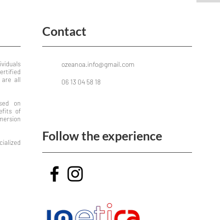
Contact
ividuals
ozeanoa.info@gmail.com
rtified
 are all
06 13 04 58 18
sed on
fits of
mersion
Follow the experience
ialized