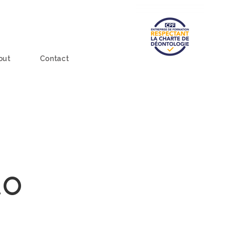
out
Contact
RO