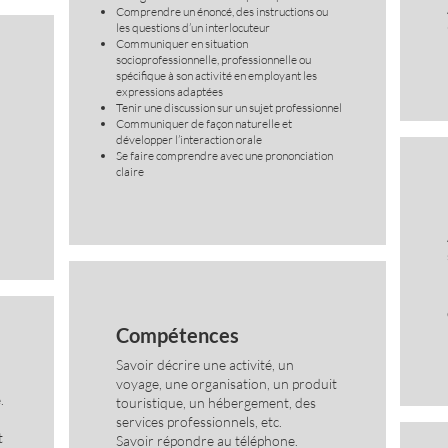
Comprendre un énoncé, des instructions ou
les questions d’un interlocuteur
Communiquer en situation
socioprofessionnelle, professionnelle ou
spécifique à son activité en employant les
expressions adaptées
Tenir une discussion sur un sujet professionnel
Communiquer de façon naturelle et
développer l’interaction orale
Se faire comprendre avec une prononciation
claire
Compétences
Savoir décrire une activité, un
voyage, une organisation, un produit
.
touristique, un hébergement, des
services professionnels, etc.
t
Savoir répondre au téléphone.