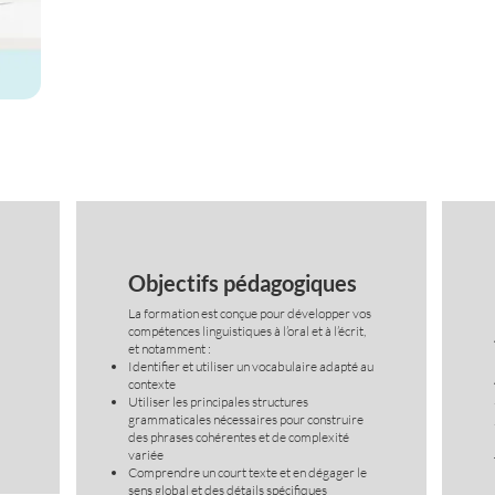
Objectifs pédagogiques
La formation est conçue pour développer vos
compétences linguistiques à l’oral et à l’écrit,
et notamment :
Identifier et utiliser un vocabulaire adapté au
contexte
Utiliser les principales structures
grammaticales nécessaires pour construire
des phrases cohérentes et de complexité
variée
Comprendre un court texte et en dégager le
sens global et des détails spécifiques