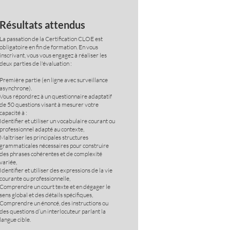
Résultats attendus
La passation de la Certification CLOE est
obligatoire en fin de formation. En vous
inscrivant, vous vous engagez à réaliser les
deux parties de l'évaluation :
Première partie (en ligne avec surveillance
asynchrone).
Vous répondrez à un questionnaire adaptatif
de 50 questions visant à mesurer votre
capacité à :
Identifier et utiliser un vocabulaire courant ou
professionnel adapté au contexte,
Maîtriser les principales structures
grammaticales nécessaires pour construire
des phrases cohérentes et de complexité
variée,
Identifier et utiliser des expressions de la vie
courante ou professionnelle,
Comprendre un court texte et en dégager le
sens global et des détails spécifiques,
Comprendre un énoncé, des instructions ou
des questions d’un interlocuteur parlant la
langue cible.