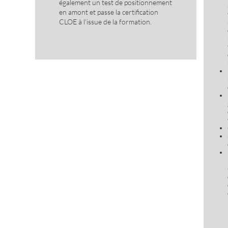
également un test de positionnement
en amont et passe la certification
CLOE à l'issue de la formation.