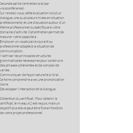
Seconde partie (entretien oral par
visioconférence).
Sur rendez-vous, cette évaluation inclut un
dialogue, une ou plusieurs mises en situation
professionnelle, et une discussion autour d’un
thème professionnel ou spécifique à votre
domaine d’activité. Cet entretien permet de
mesurer votre capacité à :
Employer un vocabulaire courant ou
professionnel adapté à la situation de
communication,
Maîtriser les principales structures
grammaticales nécessaires pour construire
des phrases cohérentes et de complexité
variée,
Communiquer de façon naturelle à l’oral,
Se faire comprendre avec une prononciation
claire,
Développer l’interaction et le dialogue.
Obtention du certificat : Pour obtenir le
certificat, le niveau A2 est requis, mais un
objectif plus élevé peut être fixé en fonction
de votre projet professionnel.