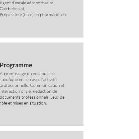
Agent d'escale aéroportuaire
Guichetier(e),
Préparateur(trice) en pharmacie, etc.
Programme
Apprentissage du vocabulaire
spécifique en lien avec l’activité
professionnelle. Communication et
interaction orale. Rédaction de
documents professionnels. Jeux de
rôle et mises en situation.