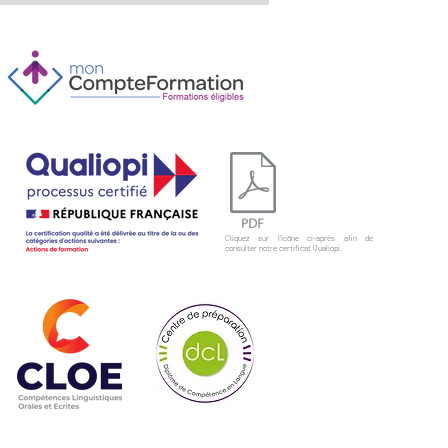
Cliquez sur l'icône ci-après afin de
consulter notre certificat Qualiopi.