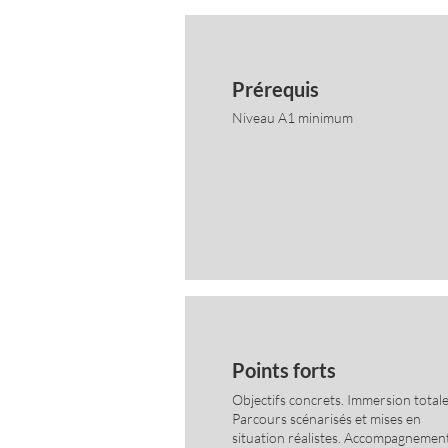
Prérequis
Niveau A1 minimum
Points forts
Objectifs concrets. Immersion totale
Parcours scénarisés et mises en
situation réalistes. Accompagnemen