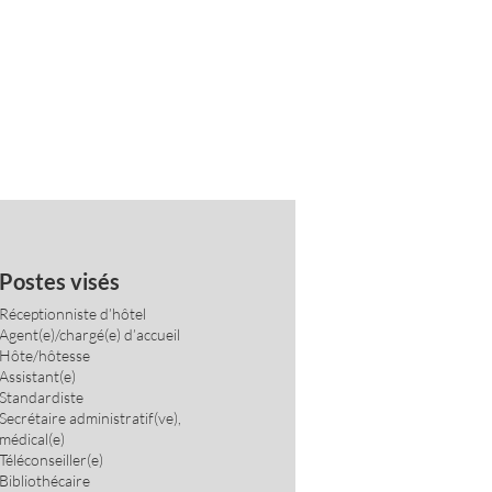
Postes visés
Réceptionniste d’hôtel
Agent(e)/chargé(e) d’accueil
Hôte/hôtesse
Assistant(e)
Standardiste
Secrétaire administratif(ve),
médical(e)
Téléconseiller(e)
Bibliothécaire