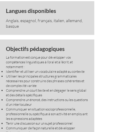
Langues disponibles
Anglais, espagnol, français, italien, allemand,
basque
Objectifs pédagogiques
La formation est conçue pour développer vos
compétences linguistiques à l’oral et à l’écrit, et
notamment :
Identifier et utiliser un vocabulaire adapté au contexte
Utiliser les principales structures grammaticales
nécessaires pour construire des phrases cohérentes et
de complexité variée
Comprendre un court texte et en dégager le sens global
et des détails spécifiques
Comprendre un énoncé, des instructions ou les questions
d’un interlocuteur
Communiquer en situation socioprofessionnelle,
professionnelle ou spécifique à son activité en employant
les expressions adaptées
Tenir une discussion sur un sujet professionnel
Communiquer de façon naturelle et développer