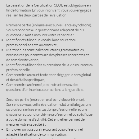
La passation de la Certification CLOE est obligatoire en
fin de formation. En vous inscrivant, vous vous engagez à
réaliser les deux parties de l'évaluation :
Première partie (en ligne avec surveillance asynchrone).
Vous répondrez à un questionnaire adaptatif de 50
questions visant à mesurer votre capacité à :
Identifier et utiliser un vocabulaire courant ou
professionnel adapté au contexte,
Maîtriser les principales structures grammaticales
nécessaires pour construire des phrases cohérentes et
de complexité variée,
Identifier et utiliser des expressions de la vie courante ou
professionnelle,
Comprendre un court texte et en dégager le sens global
et des détails spécifiques,
Comprendre un énoncé, des instructions ou des
questions d’un interlocuteur parlant la langue cible.
Seconde partie (entretien oral par visioconférence).
Sur rendez-vous, cette évaluation inclut un dialogue, une
ou plusieurs mises en situation professionnelle, et une
discussion autour d’un thème professionnel ou spécifique
à votre domaine d’activité. Cet entretien permet de
mesurer votre capacité à :
Employer un vocabulaire courant ou professionnel
adapté à la situation de communication,