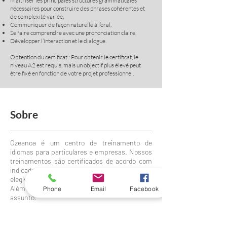
Maîtriser les principales structures grammaticales
nécessaires pour construire des phrases cohérentes et
de complexité variée,
Communiquer de façon naturelle à l’oral,
Se faire comprendre avec une prononciation claire,
Développer l’interaction et le dialogue.
Obtention du certificat : Pour obtenir le certificat, le
niveau A2 est requis, mais un objectif plus élevé peut
être fixé en fonction de votre projet professionnel.
Sobre
Ozeanoa é um centro de treinamento de
idiomas para particulares e empresas. Nossos
treinamentos são certificados de acordo com
indicadores nacionais de qualidade e todos são
elegíveis ao CPF.
Além disso, você precisa saber mais sobre o
Phone
Email
Facebook
assunto.
Nosso método único e inovador é baseado em
estudos científicos que comprovaram os
benefícios da positividade, do uso de