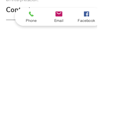
Contacto
Phone
Email
Facebook
ozeanoa.info@gmail.com
06 13 04 58 18
Sigue la experiencia