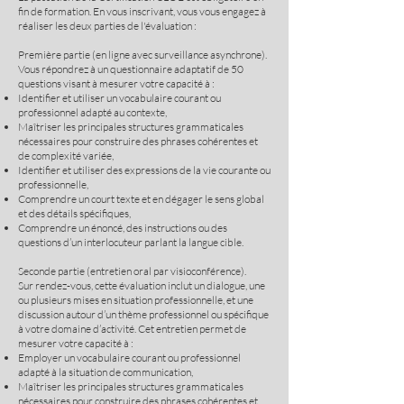
fin de formation. En vous inscrivant, vous vous engagez à
réaliser les deux parties de l'évaluation :
Première partie (en ligne avec surveillance asynchrone).
Vous répondrez à un questionnaire adaptatif de 50
questions visant à mesurer votre capacité à :
Identifier et utiliser un vocabulaire courant ou
professionnel adapté au contexte,
Maîtriser les principales structures grammaticales
nécessaires pour construire des phrases cohérentes et
de complexité variée,
Identifier et utiliser des expressions de la vie courante ou
professionnelle,
Comprendre un court texte et en dégager le sens global
et des détails spécifiques,
Comprendre un énoncé, des instructions ou des
questions d’un interlocuteur parlant la langue cible.
Seconde partie (entretien oral par visioconférence).
Sur rendez-vous, cette évaluation inclut un dialogue, une
ou plusieurs mises en situation professionnelle, et une
discussion autour d’un thème professionnel ou spécifique
à votre domaine d’activité. Cet entretien permet de
mesurer votre capacité à :
Employer un vocabulaire courant ou professionnel
adapté à la situation de communication,
Maîtriser les principales structures grammaticales
nécessaires pour construire des phrases cohérentes et