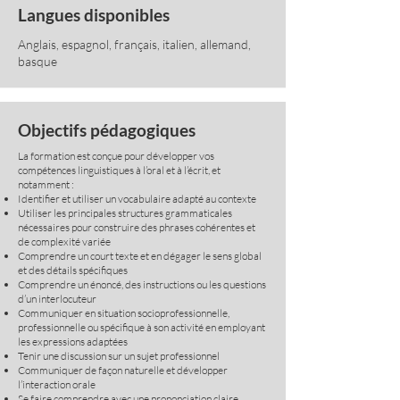
Langues disponibles
Anglais, espagnol, français, italien, allemand,
basque
Objectifs pédagogiques
La formation est conçue pour développer vos
compétences linguistiques à l’oral et à l’écrit, et
notamment :
Identifier et utiliser un vocabulaire adapté au contexte
Utiliser les principales structures grammaticales
nécessaires pour construire des phrases cohérentes et
de complexité variée
Comprendre un court texte et en dégager le sens global
et des détails spécifiques
Comprendre un énoncé, des instructions ou les questions
d’un interlocuteur
Communiquer en situation socioprofessionnelle,
professionnelle ou spécifique à son activité en employant
les expressions adaptées
Tenir une discussion sur un sujet professionnel
Communiquer de façon naturelle et développer
l’interaction orale
Se faire comprendre avec une prononciation claire