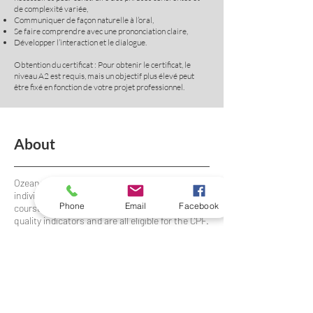
de complexité variée,
Communiquer de façon naturelle à l’oral,
Se faire comprendre avec une prononciation claire,
Développer l’interaction et le dialogue.
Obtention du certificat : Pour obtenir le certificat, le
niveau A2 est requis, mais un objectif plus élevé peut
être fixé en fonction de votre projet professionnel.
About
Ozeanoa is a language training center for
individuals and companies. Our training
Phone
Email
Facebook
courses are certified according to national
quality indicators and are all eligible for the CPF.
Our unique and innovative method is based on
scientific studies that have proven the benefits
of positivity, the use of mnemonic devices,
immersion and repetition in learning a modern
language.